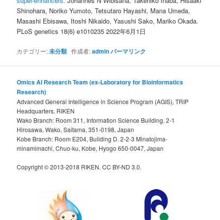
super-enhancers.
Johannes N Wibisana, Takehiko Inaba, Hisaaki
Shinohara, Noriko Yumoto, Tetsutaro Hayashi, Mana Umeda,
Masashi Ebisawa, Itoshi Nikaido, Yasushi Sako, Mariko Okada.
PLoS genetics 18(6) e1010235 2022年6月1日
カテゴリー:
未分類
作成者:
admin
パーマリンク
Omics AI Research Team (ex-Laboratory for Bioinformatics
Research)
Advanced General Intelligence in Science Program (AGIS), TRIP
Headquarters, RIKEN
Wako Branch: Room 311, Information Science Building. 2-1
Hirosawa, Wako, Saitama, 351-0198, Japan
Kobe Branch: Room E204, Building D. 2-2-3 Minatojima-
minamimachi, Chuo-ku, Kobe, Hyogo 650-0047, Japan
Copyright © 2013-2018 RIKEN. CC BY-ND 3.0.