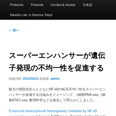
ン
Protocols
Products
Contact & Access
日本語
メ
ニ
Nikaido Lab. in Science Tokyo
ュ
ー
投
←
前へ
稿
ナ
ビ
ゲ
スーパーエンハンサーが遺伝
ー
シ
子発現の不均一性を促進する
ョ
ン
投稿日時:
2022/06/22
投稿者:
admin
阪大の岡田先生らとともにNF-kBの転写不均一性をスーパーエン
ハンサーが促進する仕組みをイメージング、1細胞RNA-seq, 1細
胞ATAC-seq, 数理科学などを統合して明らかにしました。
Enhanced transcriptional heterogeneity mediated by NF-κB