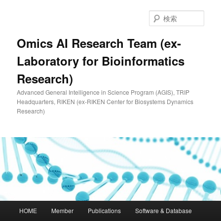
メ
イ
検
ン
索
コ
Omics AI Research Team (ex-
ン
Laboratory for Bioinformatics
テ
ン
Research)
ツ
へ
Advanced General Intelligence in Science Program (AGIS), TRIP
移
Headquarters, RIKEN (ex-RIKEN Center for Biosystems Dynamics
動
Research)
メ
HOME
Member
Publications
Software & Database
イ