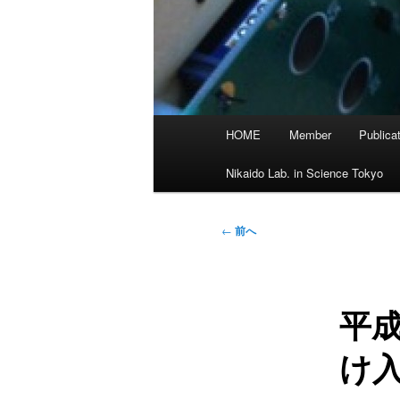
メ
HOME
Member
Publica
イ
ン
Nikaido Lab. in Science Tokyo
メ
ニ
投
←
前へ
ュ
稿
ー
ナ
ビ
平
ゲ
ー
け
シ
ョ