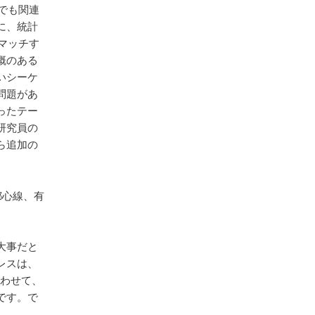
でも関連
に、統計
マッチす
概のある
いシーケ
問題があ
ったテー
研究員の
ら追加の
都心線、有
大事だと
レスは、
わせて、
です。で