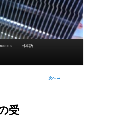
Access
日本語
次へ
→
の受