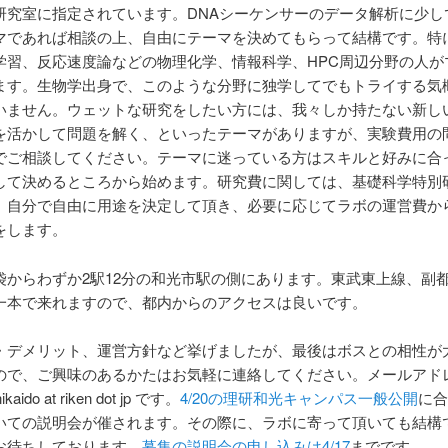
研究室に指定されています。DNAシーケンサーのデータ解析に少し
マであれば相談の上、自由にテーマを決めてもらって結構です。特
学習、反応速度論などの物理化学、情報科学、HPC周辺分野の人が
ます。生物学出身で、このような分野に独学してでもトライする気
いません。ウェットな研究をしたい方には、我々しか持たない新し
を活かして問題を解く、といったテーマがありますが、実験費用の
でご相談してください。テーマに迷っている方はスキルと好みに合
して決めるところから始めます。研究費に関しては、基礎科学特別
、自分で自由に用途を決定して頂き、必要に応じてラボの運営費か
をします。
袋からわずか2駅12分の和光市駅の側にあります。東武東上線、副
一本で来れますので、都内からのアクセスは良いです。
・デメリット、運営方針など挙げましたが、最後はボスとの相性が
ので、ご興味のあるかたはお気軽に連絡してください。メールアド
 nikaido at riken dot jp です。
4/20の理研和光キャンパス一般公開
に合
いての説明会が催されます。その際に、ラボに寄って頂いても結構
お待ちしております。
募集の説明会の申し込みは4/17
までです。