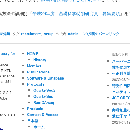
集方法の詳細は「
平成26年度 基礎科学特別研究員 募集要項
」を
未分類
タグ:
recruitment
、
setup
作成者:
admin
この投稿のパーマリンク
atory for
HOME
最近の投稿
History
スーパー
ience
Member
性を促進
, RIKEN
Publications
生命科学
n Science
Software & Database
2022/05/0
ma, 351-
Protocols
特発性自
Quartz-Seq2
ェネティ
. 2-2-3
Quartz-Seq
JST CR
Kobe,
RamDA-seq
2021/09/2
Products
卵母細胞
Contact & Access
Y-ND 3.0.
遺伝子が
日本語
2021/07/1
ホーム