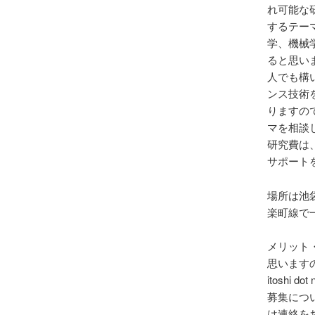
れ可能な
するテー
学、機械
ると思い
人でも構
ンス技術
りますの
マを相談
研究費は
サポート
場所は池
楽町線で
メリット
思います
itoshi dot
募集につ
は連絡を