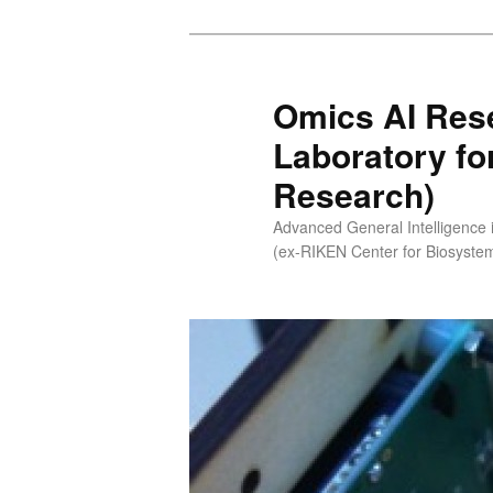
メ
イ
ン
Omics AI Res
コ
Laboratory fo
ン
テ
Research)
ン
Advanced General Intelligence
ツ
(ex-RIKEN Center for Biosyst
へ
移
動