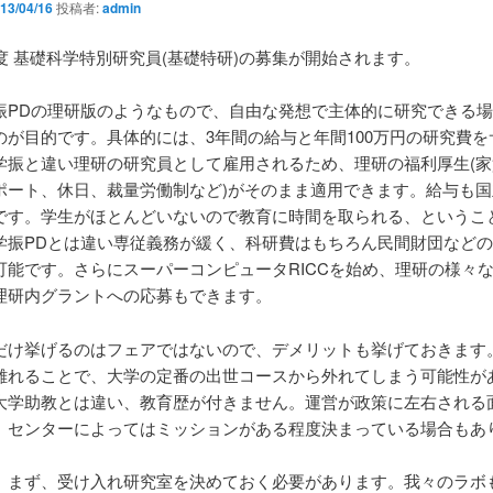
13/04/16
投稿者:
admin
年度 基礎科学特別研究員(基礎特研)の募集が開始されます。
振PDの理研版のようなもので、自由な発想で主体的に研究できる
のが目的です。具体的には、3年間の給与と年間100万円の研究費を
学振と違い理研の研究員として雇用されるため、理研の福利厚生(家
ポート、休日、裁量労働制など)がそのまま適用できます。給与も国
です。学生がほとんどいないので教育に時間を取られる、というこ
学振PDとは違い専従義務が緩く、科研費はもちろん民間財団など
可能です。さらにスーパーコンピュータRICCを始め、理研の様々
理研内グラントへの応募もできます。
だけ挙げるのはフェアではないので、デメリットも挙げておきます
離れることで、大学の定番の出世コースから外れてしまう可能性が
大学助教とは違い、教育歴が付きません。運営が政策に左右される
。センターによってはミッションがある程度決まっている場合もあ
、まず、受け入れ研究室を決めておく必要があります。我々のラボ