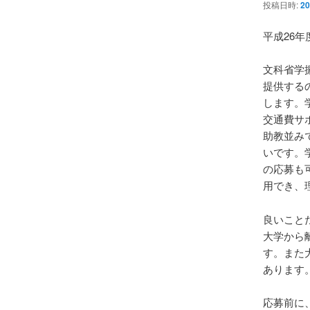
ン
投稿日時:
20
平成26
文科省学
提供する
します。
交通費サ
助教並み
いです。
の応募も
用でき、
良いこと
大学から
す。また
あります
応募前に