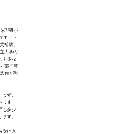
場を理研が
サポート
賃補助、
立大学の
とも少な
の外部予算
な設備が利
。まず、
ありま
面も多少
ります。
も受け入