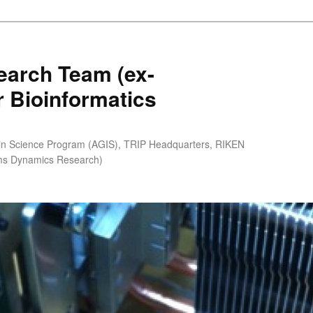
earch Team (ex-
r Bioinformatics
 in Science Program (AGIS), TRIP Headquarters, RIKEN
ems Dynamics Research)