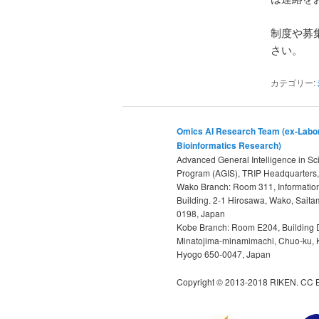
制度や募
さい。
カテゴリー:
Omics AI Research Team (ex-Labor
Bioinformatics Research)
Advanced General Intelligence in Sc
Program (AGIS), TRIP Headquarters
Wako Branch: Room 311, Informatio
Building. 2-1 Hirosawa, Wako, Saita
0198, Japan
Kobe Branch: Room E204, Building D
Minatojima-minamimachi, Chuo-ku, 
Hyogo 650-0047, Japan
Copyright © 2013-2018 RIKEN. CC B