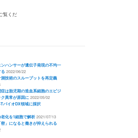
ご覧くだ
エンハンサーが遺伝子発現の不均一
する
2022/06/22
計測技術のスループットを再定義
4
閉症は胎児期の造血系細胞のエピジ
ック異常が原因に
2022/05/02
ESTバイオDX領域に採択
1
の老化を1細胞で解析
2021/07/13
「密」になると働きが抑えられる
2