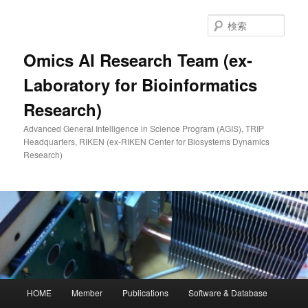
メ
イ
検
ン
索
コ
Omics AI Research Team (ex-
ン
Laboratory for Bioinformatics
テ
ン
Research)
ツ
へ
Advanced General Intelligence in Science Program (AGIS), TRIP
移
Headquarters, RIKEN (ex-RIKEN Center for Biosystems Dynamics
動
Research)
メ
HOME
Member
Publications
Software & Database
イ