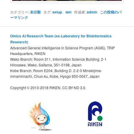
カテゴリー:
未分類
タグ:
setup
、
wet
作成者:
admin
この投稿のパ
ーマリンク
Omics AI Research Team (ex-Laboratory for Bioinformatics
Research)
Advanced General Intelligence in Science Program (AGIS), TRIP
Headquarters, RIKEN
Wako Branch: Room 311, Information Science Building. 2-1
Hirosawa, Wako, Saitama, 351-0198, Japan
Kobe Branch: Room E204, Building D. 2-2-3 Minatojima-
minamimachi, Chuo-ku, Kobe, Hyogo 650-0047, Japan
Copyright © 2013-2018 RIKEN. CC BY-ND 3.0.