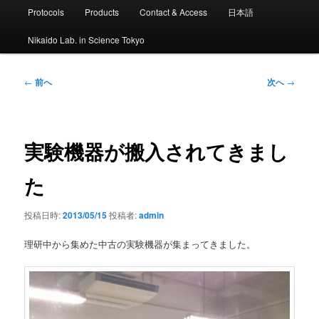
ン
Protocols
Products
Contact & Access
日本語
メ
ニ
Nikaido Lab. in Science Tokyo
ュ
ー
投
←
前へ
次へ
→
稿
ナ
ビ
ゲ
実験機器が搬入されてきまし
ー
シ
た
ョ
ン
投稿日時:
2013/05/15
投稿者:
admin
理研中から集めた中古の実験機器が集まってきました。