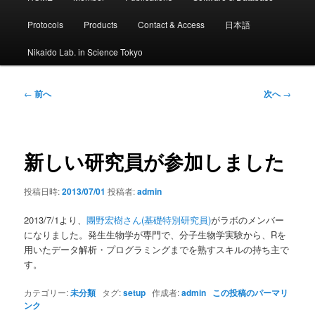
イ
ン
Protocols
Products
Contact & Access
日本語
メ
ニ
Nikaido Lab. in Science Tokyo
ュ
ー
投
←
前へ
次へ
→
稿
ナ
ビ
ゲ
新しい研究員が参加しました
ー
シ
投稿日時:
2013/07/01
投稿者:
admin
ョ
ン
2013/7/1より、
團野宏樹さん(基礎特別研究員)
がラボのメンバー
になりました。発生生物学が専門で、分子生物学実験から、Rを
用いたデータ解析・プログラミングまでを熟すスキルの持ち主で
す。
カテゴリー:
未分類
タグ:
setup
作成者:
admin
この投稿のパーマリ
ンク