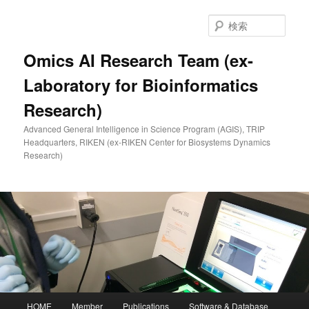
メ
イ
検
ン
索
コ
Omics AI Research Team (ex-
ン
Laboratory for Bioinformatics
テ
ン
Research)
ツ
へ
Advanced General Intelligence in Science Program (AGIS), TRIP
移
Headquarters, RIKEN (ex-RIKEN Center for Biosystems Dynamics
動
Research)
メ
HOME
Member
Publications
Software & Database