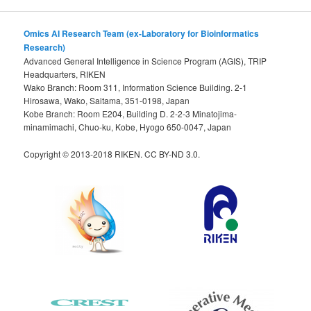
Omics AI Research Team (ex-Laboratory for Bioinformatics
Research)
Advanced General Intelligence in Science Program (AGIS), TRIP
Headquarters, RIKEN
Wako Branch: Room 311, Information Science Building. 2-1
Hirosawa, Wako, Saitama, 351-0198, Japan
Kobe Branch: Room E204, Building D. 2-2-3 Minatojima-
minamimachi, Chuo-ku, Kobe, Hyogo 650-0047, Japan
Copyright © 2013-2018 RIKEN. CC BY-ND 3.0.