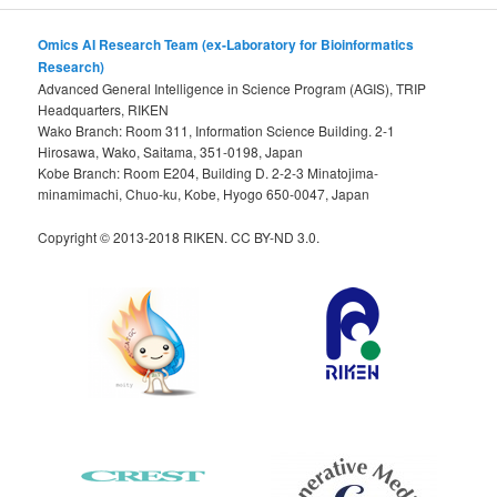
Omics AI Research Team (ex-Laboratory for Bioinformatics
Research)
Advanced General Intelligence in Science Program (AGIS), TRIP
Headquarters, RIKEN
Wako Branch: Room 311, Information Science Building. 2-1
Hirosawa, Wako, Saitama, 351-0198, Japan
Kobe Branch: Room E204, Building D. 2-2-3 Minatojima-
minamimachi, Chuo-ku, Kobe, Hyogo 650-0047, Japan
Copyright © 2013-2018 RIKEN. CC BY-ND 3.0.