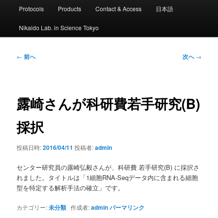
ン
Protocols
Products
Contact & Access
日本語
メ
ニ
Nikaido Lab. in Science Tokyo
ュ
ー
投
←
前へ
次へ
→
稿
ナ
ビ
ゲ
露崎さんが科研費若手研究(B)
ー
シ
採択
ョ
ン
投稿日時:
2016/04/11
投稿者:
admin
センター研究員の露崎弘毅さんが、科研費 若手研究(B) に採択さ
れました。タイトルは「1細胞RNA-Seqデータ内に含まれる細胞
型を特定する解析手法の確立」です。
カテゴリー:
未分類
作成者:
admin
パーマリンク