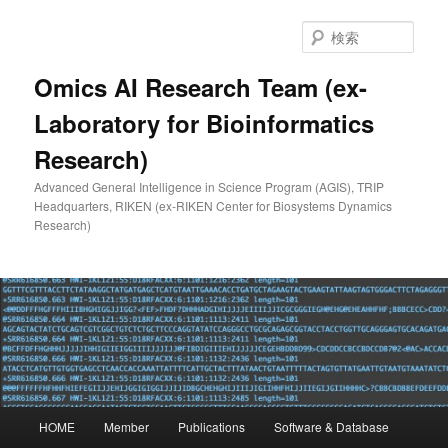
メ
イ
検
ン
索
コ
Omics AI Research Team (ex-
ン
Laboratory for Bioinformatics
テ
ン
Research)
ツ
へ
Advanced General Intelligence in Science Program (AGIS), TRIP
移
Headquarters, RIKEN (ex-RIKEN Center for Biosystems Dynamics
動
Research)
メ
HOME
Member
Publications
Software & Database
イ