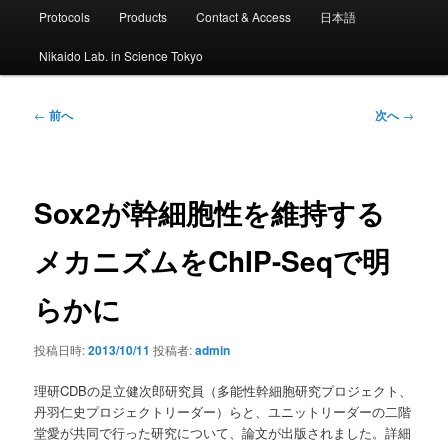
ン
Protocols
Products
Contact & Access
日本語
メ
ニ
Nikaido Lab. in Science Tokyo
ュ
ー
投
←
前へ
次へ
→
稿
ナ
ビ
ゲ
Sox2が幹細胞性を維持する
ー
シ
メカニズムをChIP-Seqで明
ョ
ン
らかに
投稿日時:
2013/10/11
投稿者:
admin
理研CDBの足立健次郎研究員（多能性幹細胞研究プロジェクト、
丹羽仁史プロジェクトリーダー）らと、ユニットリーダーの二階
堂愛が共同で行った研究について、論文が出版されました。詳細