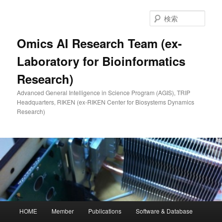
メ
イ
検
ン
索
コ
Omics AI Research Team (ex-
ン
Laboratory for Bioinformatics
テ
ン
Research)
ツ
へ
Advanced General Intelligence in Science Program (AGIS), TRIP
移
Headquarters, RIKEN (ex-RIKEN Center for Biosystems Dynamics
動
Research)
メ
HOME
Member
Publications
Software & Database
イ