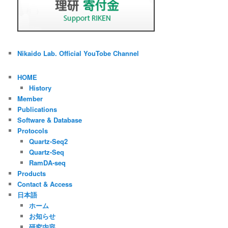
Nikaido Lab. Official YouTobe Channel
HOME
History
Member
Publications
Software & Database
Protocols
Quartz-Seq2
Quartz-Seq
RamDA-seq
Products
Contact & Access
日本語
ホーム
お知らせ
研究内容