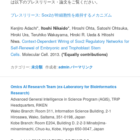
は以下のプレスリリース・論文をご覧ください。
プレスリリース: Sox2が幹細胞性を維持するメカニズム
Kenjiro Adachi*,
Itoshi Nikaido*
, Hiroshi Ohta, Satoshi Ohtsuka,
Hiroki Ura, Teruhiko Wakayama, Hiroki R. Ueda & Hitoshi
Niwa.
Context-Dependent Wiring of Sox2 Regulatory Networks for
Self-Renewal of Embryonic and Trophoblast Stem
Cells.
Molecular Cell. 2013.
(*Equally contributions)
カテゴリー:
未分類
作成者:
admin
パーマリンク
Omics AI Research Team (ex-Laboratory for Bioinformatics
Research)
Advanced General Intelligence in Science Program (AGIS), TRIP
Headquarters, RIKEN
Wako Branch: Room 311, Information Science Building. 2-1
Hirosawa, Wako, Saitama, 351-0198, Japan
Kobe Branch: Room E204, Building D. 2-2-3 Minatojima-
minamimachi, Chuo-ku, Kobe, Hyogo 650-0047, Japan