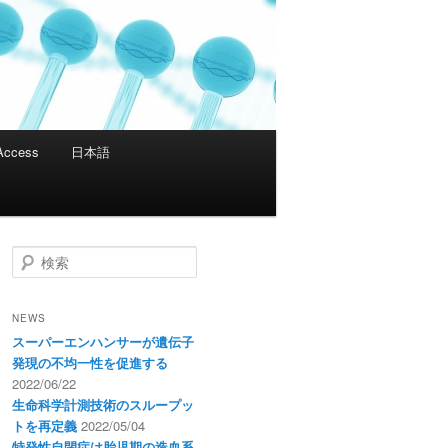
Access
日本語
検
索
NEWS
スーパーエンハンサーが遺伝子
発現の不均一性を促進する
2022/06/22
生命科学計測技術のスループッ
トを再定義
2022/05/04
特発性自閉症は胎児期の造血系