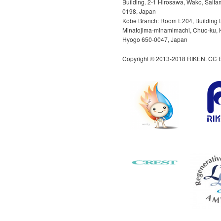
Building. 2-1 Hirosawa, Wako, Saita
0198, Japan
Kobe Branch: Room E204, Building D
Minatojima-minamimachi, Chuo-ku, 
Hyogo 650-0047, Japan
Copyright © 2013-2018 RIKEN. CC B