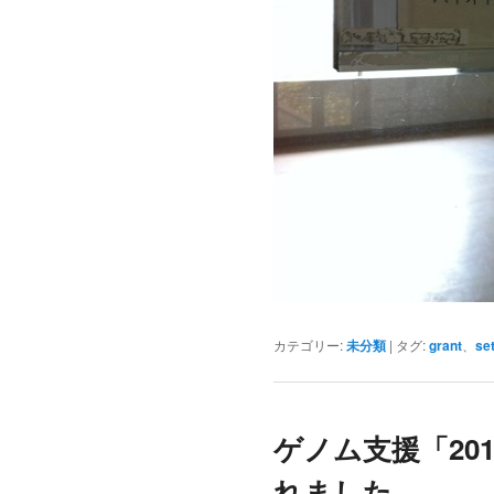
カテゴリー:
未分類
|
タグ:
grant
、
se
ゲノム支援「20
れました