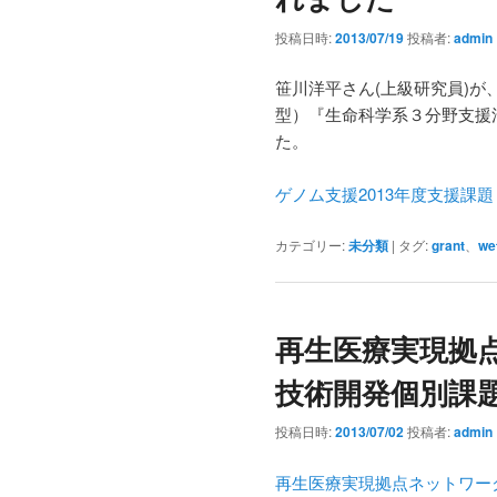
投稿日時:
2013/07/19
投稿者:
admin
笹川洋平さん(上級研究員)
型）『生命科学系３分野支援活
た。
ゲノム支援2013年度支援課題
カテゴリー:
未分類
|
タグ:
grant
、
we
再生医療実現拠
技術開発個別課
投稿日時:
2013/07/02
投稿者:
admin
再生医療実現拠点ネットワー